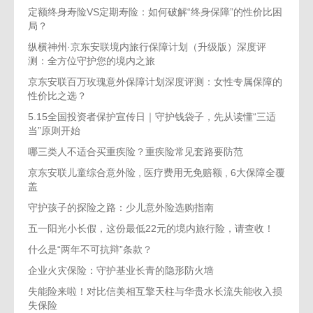
定额终身寿险VS定期寿险：如何破解“终身保障”的性价比困
局？
纵横神州·京东安联境内旅行保障计划（升级版）深度评
测：全方位守护您的境内之旅
京东安联百万玫瑰意外保障计划深度评测：女性专属保障的
性价比之选？
5.15全国投资者保护宣传日｜守护钱袋子，先从读懂“三适
当”原则开始
哪三类人不适合买重疾险？重疾险常见套路要防范
京东安联儿童综合意外险 , 医疗费用无免赔额 , 6大保障全覆
盖
守护孩子的探险之路：少儿意外险选购指南
五一阳光小长假，这份最低22元的境内旅行险，请查收！
什么是“两年不可抗辩”条款？
企业火灾保险：守护基业长青的隐形防火墙
失能险来啦！对比信美相互擎天柱与华贵水长流失能收入损
失保险