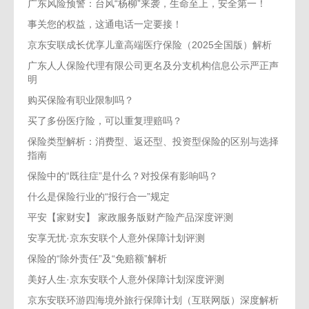
广东风险预警：台风“杨柳”来袭，生命至上，安全第一！
事关您的权益，这通电话一定要接！
京东安联成长优享儿童高端医疗保险（2025全国版）解析
广东人人保险代理有限公司更名及分支机构信息公示严正声
明
购买保险有职业限制吗？
买了多份医疗险，可以重复理赔吗？
保险类型解析：消费型、返还型、投资型保险的区别与选择
指南
保险中的“既往症”是什么？对投保有影响吗？
什么是保险行业的“报行合一”规定
平安【家财安】 家政服务版财产险产品深度评测
安享无忧·京东安联个人意外保障计划评测
保险的“除外责任”及“免赔额”解析
美好人生·京东安联个人意外保障计划深度评测
京东安联环游四海境外旅行保障计划（互联网版）深度解析